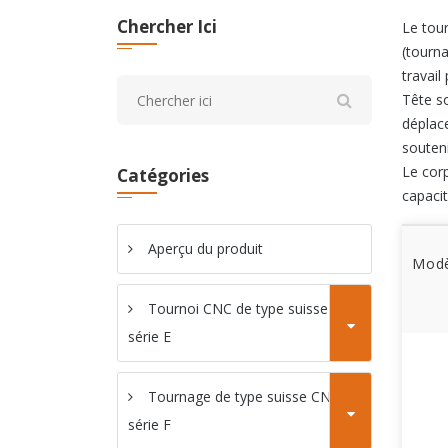
Chercher Ici
Le tour
(tourna
travail
Tête so
déplac
souteni
Le corp
Catégories
capaci
Aperçu du produit
Modè
Tournoi CNC de type suisse
série E
Tournage de type suisse CNC
série F