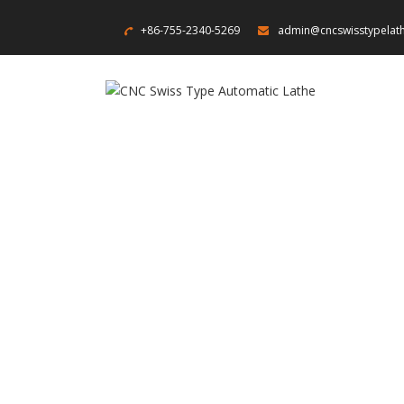
+86-755-2340-5269
admin@cncswisstypelat
Accueil
- To