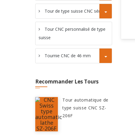
Tour de type suisse CNC série C
Tour CNC personnalisé de type
suisse
Tournie CNC de 46 mm
Recommander Les Tours
Tour automatique de
type suisse CNC SZ-
206F