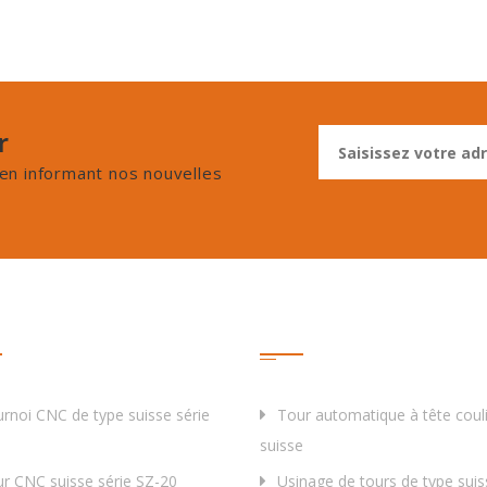
r
en informant nos nouvelles
uits
Étiquette
rnoi CNC de type suisse série
Tour automatique à tête coul
suisse
r CNC suisse série SZ-20
Usinage de tours de type suis