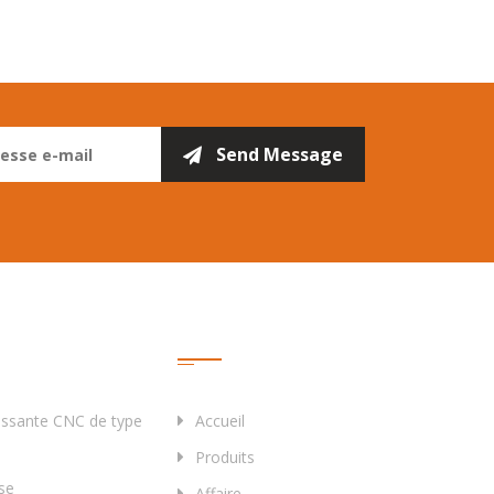
Liens Rapides
issante CNC de type
Accueil
Produits
se
Affaire