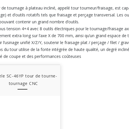
 de tournage à plateau incliné, appelé tour tourneur/fraisage, est cap
ge) et d’outils rotatifs tels que fraisage et perçage transversal. Les
 pouvant contenir un grand nombre d’outils.
us tension 4+4 avec 8 outils électriques pour le tournage/fraisage axial
ement extra long sur l’axe X de 700 mm, ainsi qu’un grand espace de t
r l’usinage unifié X/Z/Y, soutenir le fraisage plat / perçage / filet / gra
s du tour utilise de la fonte intégrée de haute qualité, un degré incliné
té de coupe et des performances coûteuses
le SC-46YP tour de tourne-
tournage CNC