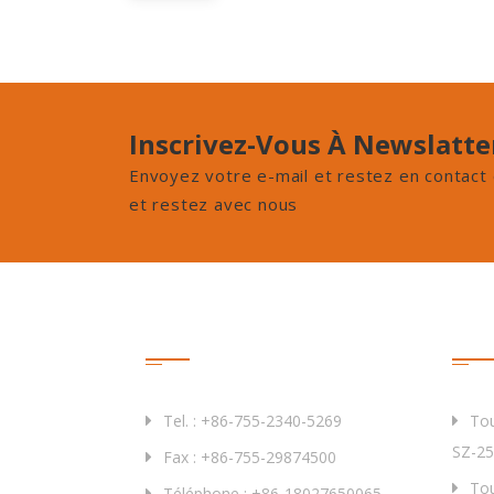
Inscrivez-Vous À Newslatte
Envoyez votre e-mail et restez en contact 
et restez avec nous
Contactez-Nous
Prod
Tel. : +86-755-2340-5269
Tou
SZ-25
Fax : +86-755-29874500
Tou
Téléphone : +86-18027650065