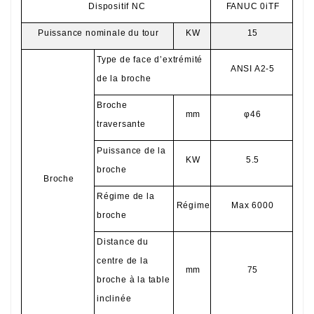
Dispositif NC
FANUC 0iTF
Puissance nominale du tour
KW
15
Type de face d’extrémité
ANSI A2-5
de la broche
Broche
mm
φ46
traversante
Puissance de la
KW
5.5
broche
Broche
Régime de la
Régime
Max 6000
broche
Distance du
centre de la
mm
75
broche à la table
inclinée