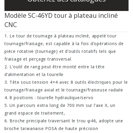
de type Gang
Modèle SC-46YD tour à plateau incliné
Tour de fraise
CNC
CNC SC-46YD
1. Le tour de tournage à plateau incliné, appelé tour
tournage/fraisage, est capable à la fois d’opérations de
Tour de fraise
pièce rotative (tournage) et d’outils rotatifs tels que
CNC SC-46YP
fraisage et perçage transversal.
2. L’outil de rang peut être monté entre la tête
d’alimentation et la tourelle
3. Tête sous tension 4+4 avec 8 outils électriques pour le
tournage/fraisage axial et le tournage/fraiseuse radiale
4. 8 positions : tourelle hydraulique/servo
5. Un parcours extra long de 700 mm sur l’axe X, un
grand espace de traitement,
6. Broche principale traversant le trou φ46, adopte une
broche taïwanaise POSA de haute précision