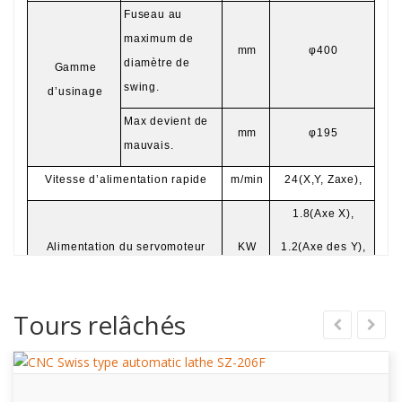
Fuseau au
maximum de
mm
φ400
diamètre de
Gamme
swing.
d’usinage
Max devient de
mm
φ195
mauvais.
Vitesse d’alimentation rapide
m/min
24(X
,Y, Z
axe),
1.8(
Axe X
),
Alimentation du servomoteur
KW
1.2(
Axe des Y
),
1,8 (axe Z)
Tours relâchés
Alimentation électrique active
KW
1.8
Axe X
mm
1400
Voyage
Axe des Y
mm
210
maximal