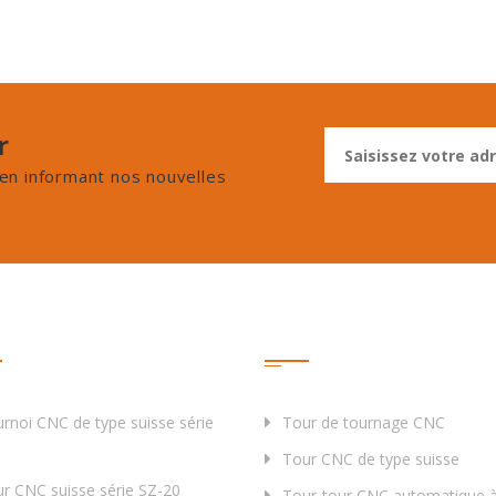
r
en informant nos nouvelles
uits
Étiquette
rnoi CNC de type suisse série
Tour de tournage CNC
Tour CNC de type suisse
r CNC suisse série SZ-20
Tour-tour CNC automatique à 