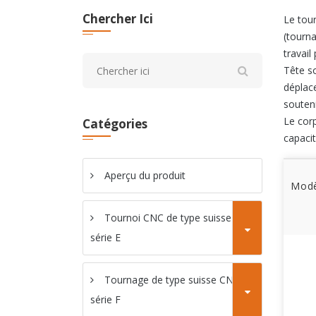
Chercher Ici
Le tour
(tourna
travail
Tête so
déplac
souteni
Le corp
Catégories
capaci
Aperçu du produit
Modè
Tournoi CNC de type suisse
série E
Tournage de type suisse CNC
série F