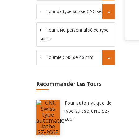
Tour de type suisse CNC série C
Tour CNC personnalisé de type
suisse
Tournie CNC de 46 mm
Recommander Les Tours
Tour automatique de
type suisse CNC SZ-
206F