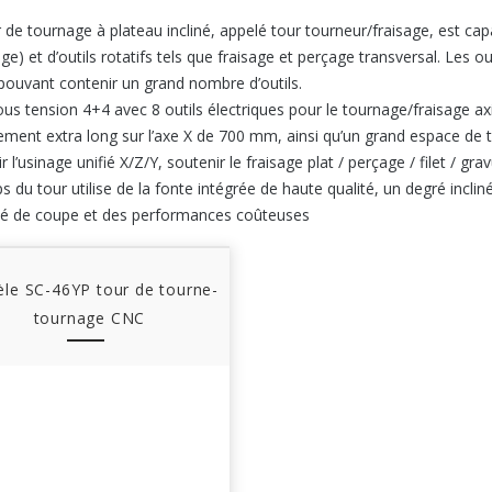
 de tournage à plateau incliné, appelé tour tourneur/fraisage, est cap
ge) et d’outils rotatifs tels que fraisage et perçage transversal. Les
 pouvant contenir un grand nombre d’outils.
us tension 4+4 avec 8 outils électriques pour le tournage/fraisage axial
ement extra long sur l’axe X de 700 mm, ainsi qu’un grand espace de t
r l’usinage unifié X/Z/Y, soutenir le fraisage plat / perçage / filet / gra
s du tour utilise de la fonte intégrée de haute qualité, un degré incliné
té de coupe et des performances coûteuses
le SC-46YP tour de tourne-
tournage CNC