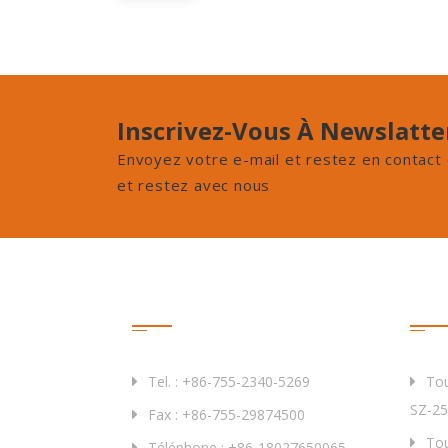
Inscrivez-Vous À Newslatte
Envoyez votre e-mail et restez en contact 
et restez avec nous
Contactez-Nous
Prod
Tel. : +86-755-2340-5269
Tou
SZ-25
Fax : +86-755-29874500
Tou
Téléphone : +86-18027650065