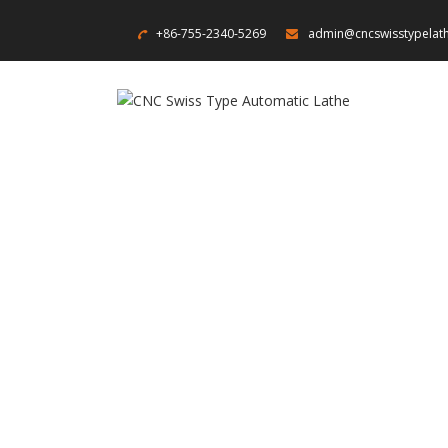
+86-755-2340-5269
admin@cncswisstypelat
Accueil
- To