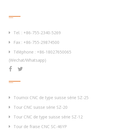
Contactez-Nous
Tel. : +86-755-2340-5269
Fax : +86-755-29874500
Téléphone : +86-18027650065
(Wechat/Whatsapp)
Produits
Tournoi CNC de type suisse série SZ-25
Tour CNC suisse série SZ-20
Tour CNC de type suisse série SZ-12
Tour de fraise CNC SC-46YP